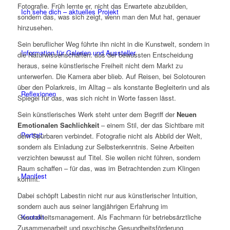
Fotografie. Früh lernte er, nicht das Erwartete abzubilden,
Ich sehe dich – aktuelles Projekt
sondern das, was sich zeigt, wenn man den Mut hat, genauer
hinzusehen.
Sein beruflicher Weg führte ihn nicht in die Kunstwelt, sondern in
Information für Galerien und Aussteller
die Naturwissenschaften: aus der bewussten Entscheidung
heraus, seine künstlerische Freiheit nicht dem Markt zu
unterwerfen. Die Kamera aber blieb. Auf Reisen, bei Solotouren
über den Polarkreis, im Alltag – als konstante Begleiterin und als
Reflexionen
Spiegel für das, was sich nicht in Worte fassen lässt.
Sein künstlerisches Werk steht unter dem Begriff der
Neuen
Emotionalen Sachlichkeit
– einem Stil, der das Sichtbare mit
Portrait
dem Spürbaren verbindet. Fotografie nicht als Abbild der Welt,
sondern als Einladung zur Selbsterkenntnis. Seine Arbeiten
verzichten bewusst auf Titel. Sie wollen nicht führen, sondern
Raum schaffen – für das, was im Betrachtenden zum Klingen
Manifest
kommt.
Dabei schöpft Labestin nicht nur aus künstlerischer Intuition,
sondern auch aus seiner langjährigen Erfahrung im
Kontakt
Gesundheitsmanagement. Als Fachmann für betriebsärztliche
Zusammenarbeit und psychische Gesundheitsförderung