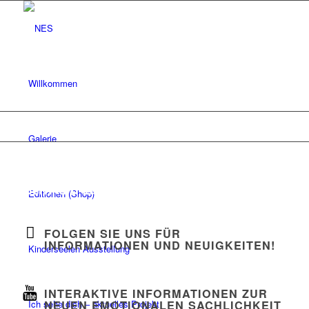
Willkommen
Galerie
Neue Emotionale Sachlichkeit
Bernhard Labestin
Editionen (Shop)
Lichtbilder
FOLGEN SIE UNS FÜR
INFORMATIONEN UND NEUIGKEITEN!
Kinderseelen Ausstellung
INTERAKTIVE INFORMATIONEN ZUR
Ich sehe dich – aktuelles Projekt
NEUEN EMOTIONALEN SACHLICHKEIT